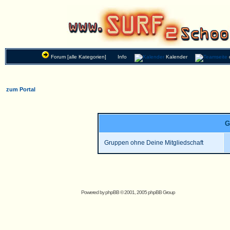
Forum [alle Kategorien]
Info
Kalender
zum Portal
G
Gruppen ohne Deine Mitgliedschaft
Powered by
phpBB
© 2001, 2005 phpBB Group