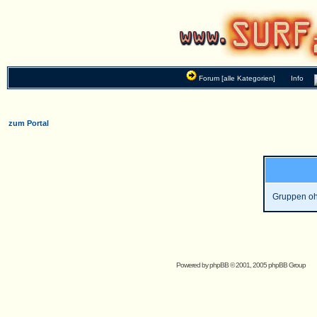
Forum [alle Kategorien]
Info
zum Portal
Gruppen oh
Powered by
phpBB
© 2001, 2005 phpBB Group