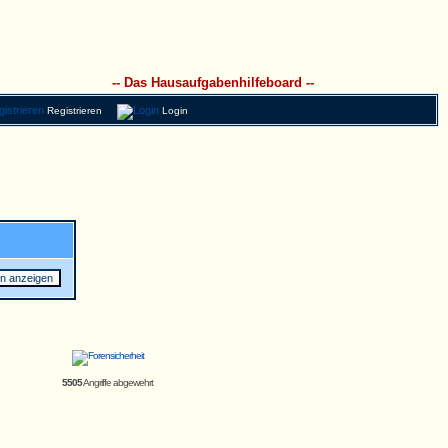
-- Das Hausaufgabenhilfeboard --
Registrieren
Login
5505
Angriffe abgewehrt