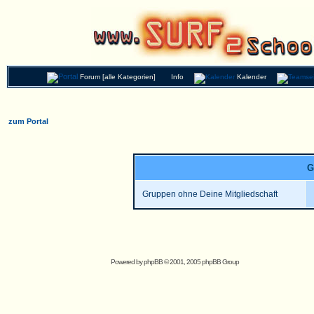
Forum [alle Kategorien]
Info
Kalender
zum Portal
G
Gruppen ohne Deine Mitgliedschaft
Powered by
phpBB
© 2001, 2005 phpBB Group