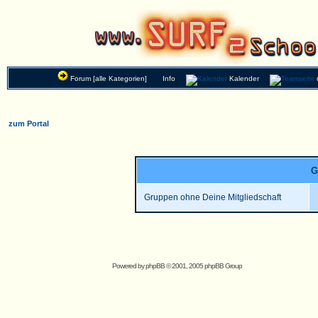
Forum [alle Kategorien]
Info
Kalender
zum Portal
G
Gruppen ohne Deine Mitgliedschaft
Powered by
phpBB
© 2001, 2005 phpBB Group