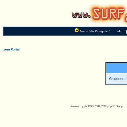
Forum [alle Kategorien]
Info
zum Portal
Gruppen oh
Powered by
phpBB
© 2001, 2005 phpBB Group