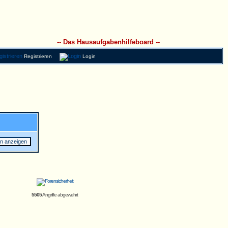
-- Das Hausaufgabenhilfeboard --
Registrieren
Login
5505
Angriffe abgewehrt