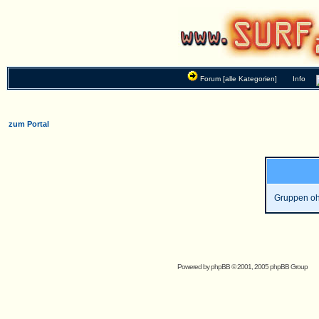
Forum [alle Kategorien]
Info
zum Portal
Gruppen oh
Powered by
phpBB
© 2001, 2005 phpBB Group