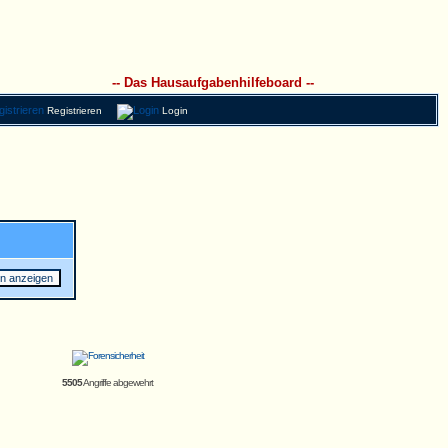
-- Das Hausaufgabenhilfeboard --
Registrieren
Login
5505
Angriffe abgewehrt