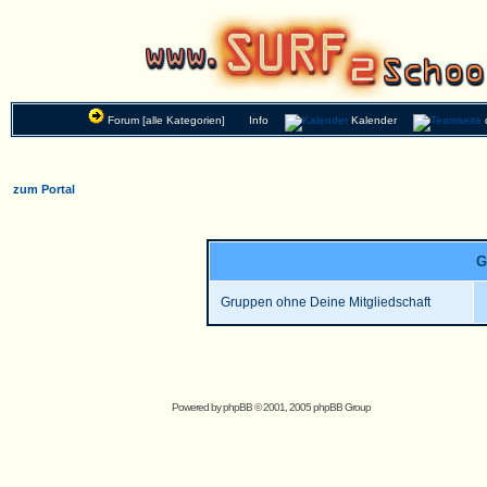
Forum [alle Kategorien]
Info
Kalender
zum Portal
G
Gruppen ohne Deine Mitgliedschaft
Powered by
phpBB
© 2001, 2005 phpBB Group