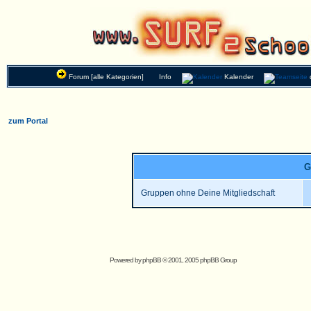
Forum [alle Kategorien]
Info
Kalender
zum Portal
G
Gruppen ohne Deine Mitgliedschaft
Powered by
phpBB
© 2001, 2005 phpBB Group