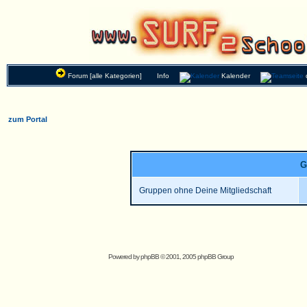
Forum [alle Kategorien]
Info
Kalender
zum Portal
G
Gruppen ohne Deine Mitgliedschaft
Powered by
phpBB
© 2001, 2005 phpBB Group