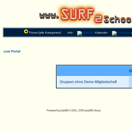
Forum [alle Kategorien]
Info
Kalender
zum Portal
G
Gruppen ohne Deine Mitgliedschaft
Powered by
phpBB
© 2001, 2005 phpBB Group