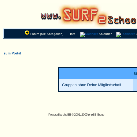
Forum [alle Kategorien]
Info
Kalender
zum Portal
G
Gruppen ohne Deine Mitgliedschaft
Powered by
phpBB
© 2001, 2005 phpBB Group