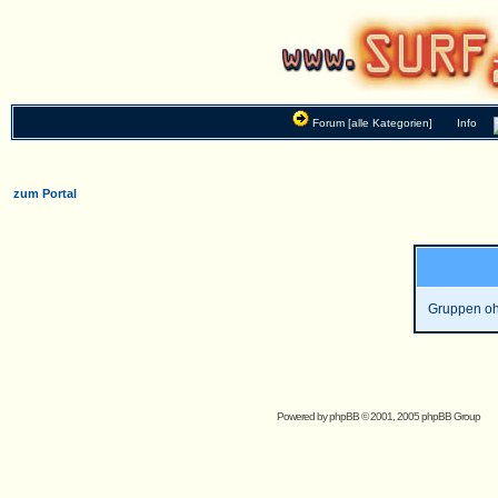
Forum [alle Kategorien]
Info
zum Portal
Gruppen oh
Powered by
phpBB
© 2001, 2005 phpBB Group