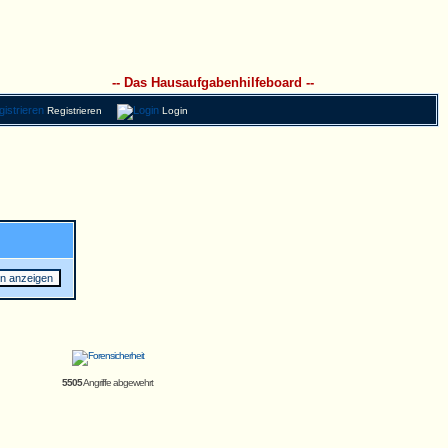
-- Das Hausaufgabenhilfeboard --
Registrieren
Login
5505
Angriffe abgewehrt