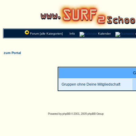
Forum [alle Kategorien]
Info
Kalender
zum Portal
G
Gruppen ohne Deine Mitgliedschaft
Powered by
phpBB
© 2001, 2005 phpBB Group