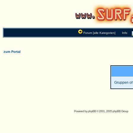
Forum [alle Kategorien]
Info
zum Portal
Gruppen oh
Powered by
phpBB
© 2001, 2005 phpBB Group