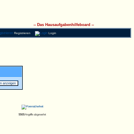
-- Das Hausaufgabenhilfeboard --
Registrieren
Login
5505
Angriffe abgewehrt