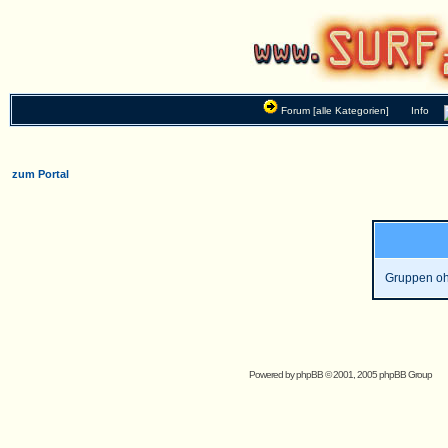
Forum [alle Kategorien]
Info
zum Portal
Gruppen oh
Powered by
phpBB
© 2001, 2005 phpBB Group