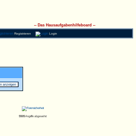
-- Das Hausaufgabenhilfeboard --
Registrieren
Login
5505
Angriffe abgewehrt