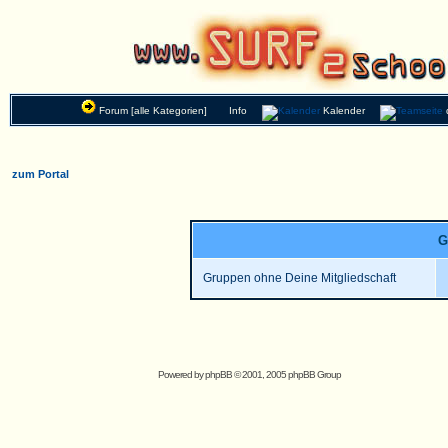
Forum [alle Kategorien]
Info
Kalender
zum Portal
G
Gruppen ohne Deine Mitgliedschaft
Powered by
phpBB
© 2001, 2005 phpBB Group