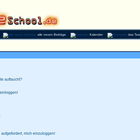
alle neuen Beiträge
Kalender
das Te
te auftaucht?
 einloggen!
!
 aufgefordert, mich einzuloggen!