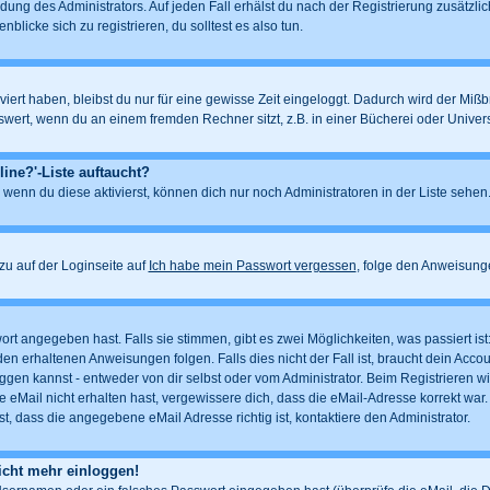
dung des Administrators. Auf jeden Fall erhälst du nach der Registrierung zusätzlic
blicke sich zu registrieren, du solltest es also tun.
iert haben, bleibst du nur für eine gewisse Zeit eingeloggt. Dadurch wird der Miß
ert, wenn du an einem fremden Rechner sitzt, z.B. in einer Bücherei oder Universit
ine?'-Liste auftaucht?
 wenn du diese aktivierst, können dich nur noch Administratoren in der Liste sehen.
u auf der Loginseite auf
Ich habe mein Passwort vergessen
, folge den Anweisung
rt angegeben hast. Falls sie stimmen, gibt es zwei Möglichkeiten, was passiert i
n erhaltenen Anweisungen folgen. Falls dies nicht der Fall ist, braucht dein Account
gen kannst - entweder von dir selbst oder vom Administrator. Beim Registrieren wird 
 eMail nicht erhalten hast, vergewissere dich, dass die eMail-Adresse korrekt war.
, dass die angegebene eMail Adresse richtig ist, kontaktiere den Administrator.
nicht mehr einloggen!