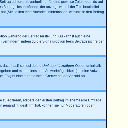
itrag editieren (eventuell nur für eine gewisse Zeit) indem du auf
s Beitrags lesen können, der anzeigt, wie oft der Text bearbeitet
 hat (Sie sollten eine Nachricht hinterlassen, warum sie den Beitrag
ktion während der Beitragserstellung. Du kannst auch eine
h verhindern, indem du die Signaturoption beim Beitragssschreiben
s dazu hast) solltest du die
Umfrage hinzufügen
-Option unterhalb
e angeben und mindestens eine Antwortmöglichkeit (um eine Antwort
age. Es gibt eine automatische Grenze bei der Anzahl an
zu editieren, editiere den ersten Beitrag im Thema (die Umfrage
on jemand mitgestimmt hat, können sie nur Moderatoren oder