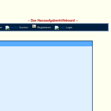
-- Das Hausaufgabenhilfeboard --
am
Suchen
Registrieren
Login