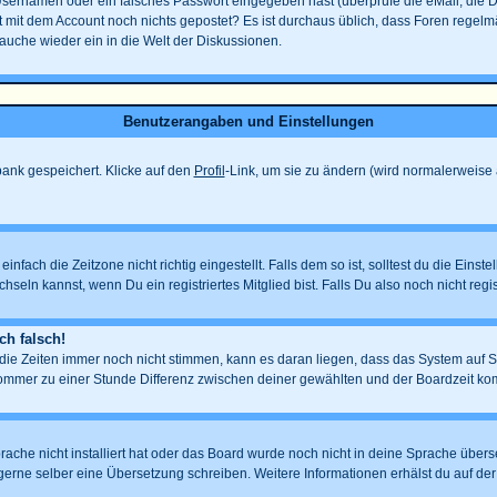
Usernamen oder ein falsches Passwort eingegeben hast (überprüfe die eMail, die 
eicht mit dem Account noch nichts gepostet? Es ist durchaus üblich, dass Foren rege
tauche wieder ein in die Welt der Diskussionen.
Benutzerangaben und Einstellungen
nbank gespeichert. Klicke auf den
Profil
-Link, um sie zu ändern (wird normalerweise
fach die Zeitzone nicht richtig eingestellt. Falls dem so ist, solltest du die Einste
hseln kannst, wenn Du ein registriertes Mitglied bist. Falls Du also noch nicht regist
ch falsch!
d die Zeiten immer noch nicht stimmen, kann es daran liegen, dass das System auf 
mmer zu einer Stunde Differenz zwischen deiner gewählten und der Boardzeit k
prache nicht installiert hat oder das Board wurde noch nicht in deine Sprache übe
auch gerne selber eine Übersetzung schreiben. Weitere Informationen erhälst du auf 