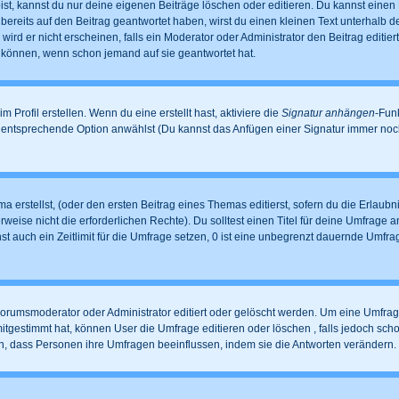
t, kannst du nur deine eigenen Beiträge löschen oder editieren. Du kannst einen Be
 bereits auf den Beitrag geantwortet haben, wirst du einen kleinen Text unterhalb de
ird er nicht erscheinen, falls ein Moderator oder Administrator den Beitrag editiert
n können, wenn schon jemand auf sie geantwortet hat.
Profil erstellen. Wenn du eine erstellt hast, aktiviere die
Signatur anhängen
-Fun
e entsprechende Option anwählst (Du kannst das Anfügen einer Signatur immer noc
 erstellst, (oder den ersten Beitrag eines Themas editierst, sofern du die Erlaubni
erweise nicht die erforderlichen Rechte). Du solltest einen Titel für deine Umfrag
st auch ein Zeitlimit für die Umfrage setzen, 0 ist eine unbegrenzt dauernde Umfr
rumsmoderator oder Administrator editiert oder gelöscht werden. Um eine Umfrage 
gestimmt hat, können User die Umfrage editieren oder löschen , falls jedoch sch
en, dass Personen ihre Umfragen beeinflussen, indem sie die Antworten verändern.