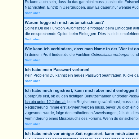
Es kann auch sein, dass du das gar nicht musst, das ist die Entschei
Nachrichten, Eintritt in Usergruppen, usw. Es dauert nur wenige Augen
Nach oben
Warum logge ich mich automatisch aus?
Solltest Du die Funktion
Automatisch einloggen
beim Einloggen aktiv
die entsprechende Option beim Einloggen. Dies ist nicht empfehlensw
Nach oben
Wie kann ich verhindern, dass man Name in der 'Wer ist onl
In deinem Profil findest du die Funktion
Onlinestatus verbergen
, und
Nach oben
Ich habe mein Passwort verloren!
Kein Problem! Du kannst ein neues Passwort beantragen. Klicke daz
Nach oben
Ich habe mich registriert, kann mich aber nicht einloggen!
Überprüfe erst, ob du den richtigen Benutzernamen und/oder Passwo
Ich bin unter 12 Jahre alt
beim Registrieren gewählt hast, musst du de
Registrierung immer erst aktiviert werden muss, bevor Du dich einlog
zugesandt wurde, folge den enthaltenen Anweisungen, falls du diese
Verhinderung eines Missbrauchs des Forums. Wenn du dir sicher bist
Nach oben
Ich habe mich vor einiger Zeit registriert, kann mich aber 