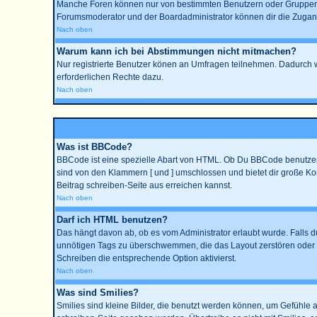
Manche Foren können nur von bestimmten Benutzern oder Gruppen be
Forumsmoderator und der Boardadministrator können dir die Zugangsr
Nach oben
Warum kann ich bei Abstimmungen nicht mitmachen?
Nur registrierte Benutzer könen an Umfragen teilnehmen. Dadurch wir
erforderlichen Rechte dazu.
Nach oben
Was ist BBCode?
BBCode ist eine spezielle Abart von HTML. Ob Du BBCode benutzen k
sind von den Klammern [ und ] umschlossen und bietet dir große Kon
Beitrag schreiben-Seite aus erreichen kannst.
Nach oben
Darf ich HTML benutzen?
Das hängt davon ab, ob es vom Administrator erlaubt wurde. Falls du
unnötigen Tags zu überschwemmen, die das Layout zerstören oder a
Schreiben die entsprechende Option aktivierst.
Nach oben
Was sind Smilies?
Smilies sind kleine Bilder, die benutzt werden können, um Gefühle a