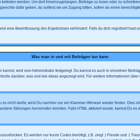
treten werden. Um dort hineinzugelangen, Beiträge zu lesen oder zu schreiben u
echte dafür geben, du solltest sie um Zugang bitten, sofern du einen berechtigte
d eine Beeinflussung des Ergebnisses verhindert. Falls du dich registriert hast u
Was man in und mit Beiträgen tun kann
annst, wird vom Administrator festgelegt. Du kannst es auch in einzelnen Beiträg
trolle darüber, was und wie etwas angezeigt wird. Für weitere Informationen über 
 es nicht darfst, wirst Du nachher nur ein Klammer-Wirrwarr wieder finden. Dies is
ndere Störungen hervorrufen könnten. Falls HTML aktiviert wurde, kannst Du es i
uszudrücken. Es werden nur kurze Codes benötigt, z.B. zeigt :) Freude und :( Trauri