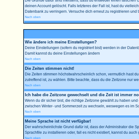
Die Gründe dafür sind meistens, dass du entweder einen falschen 
deinen Account gelöscht. Falls letzteres der Fall ist, hast du viell
Datenbank zu verringern. Versuche dich erneut zu registrieren und 
Nach oben
Wie ändere ich meine Einstellungen?
Deine Einstellungen (sofern du registriert bist) werden in der Date
Damit kannst du deine Einstellungen ändern
Nach oben
Die Zeiten stimmen nicht!
Die Zeiten stimmen höchstwahrscheinlich schon, vermutlich hast du ein
zutreffend ist, zu wählen. Bitte beachte, dass du die Zeitzone nur wec
Nach oben
Ich habe die Zeitzone gewechselt und die Zeit ist immer no
Wenn du dir sicher bist, die richtige Zeitzone gewählt zu haben un
zwischen Winter- und Sommerzeit zu wechseln, weswegen es im So
Nach oben
Meine Sprache ist nicht verfügbar!
Der wahrscheinlichste Grund dafür ist, dass der Administrator die S
Sprachfile zu installieren oder, fall es nicht existiert, kannst du 
Nach oben