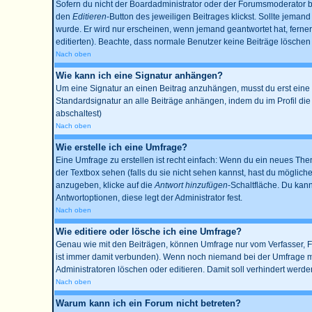
Sofern du nicht der Boardadministrator oder der Forumsmoderator bis
den
Editieren
-Button des jeweiligen Beitrages klickst. Sollte jemand
wurde. Er wird nur erscheinen, wenn jemand geantwortet hat, ferner w
editierten). Beachte, dass normale Benutzer keine Beiträge lösche
Nach oben
Wie kann ich eine Signatur anhängen?
Um eine Signatur an einen Beitrag anzuhängen, musst du erst eine im 
Standardsignatur an alle Beiträge anhängen, indem du im Profil di
abschaltest)
Nach oben
Wie erstelle ich eine Umfrage?
Eine Umfrage zu erstellen ist recht einfach: Wenn du ein neues Thema
der Textbox sehen (falls du sie nicht sehen kannst, hast du möglich
anzugeben, klicke auf die
Antwort hinzufügen
-Schaltfläche. Du kann
Antwortoptionen, diese legt der Administrator fest.
Nach oben
Wie editiere oder lösche ich eine Umfrage?
Genau wie mit den Beiträgen, können Umfrage nur vom Verfasser, Fo
ist immer damit verbunden). Wenn noch niemand bei der Umfrage mit
Administratoren löschen oder editieren. Damit soll verhindert werd
Nach oben
Warum kann ich ein Forum nicht betreten?