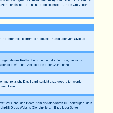
Du vom Board geschickt bekommen hast) oder der Administrator hat
lmäßig User löschen, die nichts gepostet haben, um die Größe der
 am oberen Bildschirmrand angezeigt, hängt aber vom Style ab).
llungen deines Profils überprüfen, um die Zeitzone, die für dich
riert bist, wäre das vielleicht ein guter Grund dazu.
Sommerzeit steht. Das Board ist nicht dazu geschaffen worden,
ommen kann.
rsetzt. Versuche, den Board-Administrator davon zu überzeugen, dein
der phpBB Group Website (Der Link ist am Ende jeder Seite)