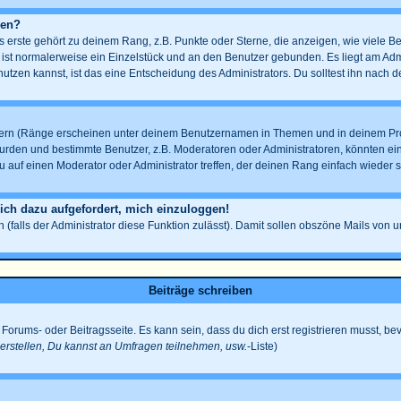
gen?
erste gehört zu deinem Rang, z.B. Punkte oder Sterne, die anzeigen, wie viele B
s ist normalerweise ein Einzelstück und an den Benutzer gebunden. Es liegt am Admi
tzen kannst, ist das eine Entscheidung des Administrators. Du solltest ihn nach 
ern (Ränge erscheinen unter deinem Benutzernamen in Themen und in deinem Profi
den und bestimmte Benutzer, z.B. Moderatoren oder Administratoren, könnten eine
 auf einen Moderator oder Administrator treffen, der deinen Rang einfach wieder s
 ich dazu aufgefordert, mich einzuloggen!
n (falls der Administrator diese Funktion zulässt). Damit sollen obszöne Mails v
Beiträge schreiben
Forums- oder Beitragsseite. Es kann sein, dass du dich erst registrieren musst, be
rstellen, Du kannst an Umfragen teilnehmen, usw.
-Liste)