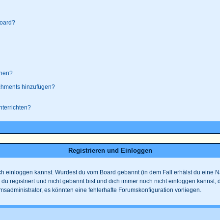
board?
ehen?
achments hinzufügen?
nterrichten?
Registrieren und Einloggen
 dich einloggen kannst. Wurdest du vom Board gebannt (in dem Fall erhälst du eine
 du registriert und nicht gebannt bist und dich immer noch nicht einloggen kanns
rumsadministrator, es könnten eine fehlerhafte Forumskonfiguration vorliegen.