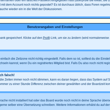
Usernamen oder ein falsches Passwort eingegeben hast (überprüfe die eMail, die 
eicht mit dem Account noch nichts gepostet? Es ist durchaus üblich, dass Foren rege
tauche wieder ein in die Welt der Diskussionen.
Benutzerangaben und Einstellungen
nbank gespeichert. Klicke auf den
Profil
-Link, um sie zu ändern (wird normalerweise
fach die Zeitzone nicht richtig eingestellt. Falls dem so ist, solltest du die Einste
hseln kannst, wenn Du ein registriertes Mitglied bist. Falls Du also noch nicht regist
ch falsch!
d die Zeiten immer noch nicht stimmen, kann es daran liegen, dass das System auf 
mmer zu einer Stunde Differenz zwischen deiner gewählten und der Boardzeit k
prache nicht installiert hat oder das Board wurde noch nicht in deine Sprache übe
auch gerne selber eine Übersetzung schreiben. Weitere Informationen erhälst du auf 