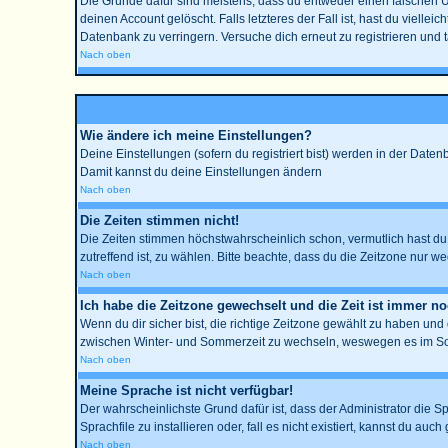
Die Gründe dafür sind meistens, dass du entweder einen falschen 
deinen Account gelöscht. Falls letzteres der Fall ist, hast du viell
Datenbank zu verringern. Versuche dich erneut zu registrieren und 
Nach oben
Wie ändere ich meine Einstellungen?
Deine Einstellungen (sofern du registriert bist) werden in der Date
Damit kannst du deine Einstellungen ändern
Nach oben
Die Zeiten stimmen nicht!
Die Zeiten stimmen höchstwahrscheinlich schon, vermutlich hast du ein
zutreffend ist, zu wählen. Bitte beachte, dass du die Zeitzone nur wec
Nach oben
Ich habe die Zeitzone gewechselt und die Zeit ist immer no
Wenn du dir sicher bist, die richtige Zeitzone gewählt zu haben un
zwischen Winter- und Sommerzeit zu wechseln, weswegen es im So
Nach oben
Meine Sprache ist nicht verfügbar!
Der wahrscheinlichste Grund dafür ist, dass der Administrator die S
Sprachfile zu installieren oder, fall es nicht existiert, kannst du 
Nach oben