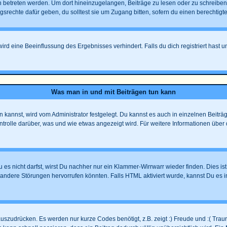
treten werden. Um dort hineinzugelangen, Beiträge zu lesen oder zu schreiben u
echte dafür geben, du solltest sie um Zugang bitten, sofern du einen berechtigte
d eine Beeinflussung des Ergebnisses verhindert. Falls du dich registriert hast u
Was man in und mit Beiträgen tun kann
annst, wird vom Administrator festgelegt. Du kannst es auch in einzelnen Beiträg
trolle darüber, was und wie etwas angezeigt wird. Für weitere Informationen über 
 es nicht darfst, wirst Du nachher nur ein Klammer-Wirrwarr wieder finden. Dies is
ndere Störungen hervorrufen könnten. Falls HTML aktiviert wurde, kannst Du es i
uszudrücken. Es werden nur kurze Codes benötigt, z.B. zeigt :) Freude und :( Trauri