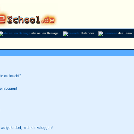
alle neuen Beiträge
Kalender
das Team
te auftaucht?
 einloggen!
!
 aufgefordert, mich einzuloggen!