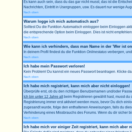
Es kann auch sein, dass du das gar nicht musst, das ist die Entschei
Nachrichten, Eintritt in Usergruppen, usw. Es dauert nur wenige Augen
Nach oben
Warum logge ich mich automatisch aus?
Solltest Du die Funktion
Automatisch einloggen
beim Einloggen aktiv
die entsprechende Option beim Einloggen. Dies ist nicht empfehlensw
Nach oben
Wie kann ich verhindern, dass man Name in der 'Wer ist onl
In deinem Profil findest du die Funktion
Onlinestatus verbergen
, und
Nach oben
Ich habe mein Passwort verloren!
Kein Problem! Du kannst ein neues Passwort beantragen. Klicke daz
Nach oben
Ich habe mich registriert, kann mich aber nicht einloggen!
Überprüfe erst, ob du den richtigen Benutzernamen und/oder Passwo
Ich bin unter 12 Jahre alt
beim Registrieren gewählt hast, musst du de
Registrierung immer erst aktiviert werden muss, bevor Du dich einlog
zugesandt wurde, folge den enthaltenen Anweisungen, falls du diese
Verhinderung eines Missbrauchs des Forums. Wenn du dir sicher bist
Nach oben
Ich habe mich vor einiger Zeit registriert, kann mich aber 