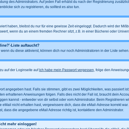
dung des Administrators. Auf jeden Fall erhälst du nach der Registrierung zusätzlic
blicke sich zu registrieren, du solltest es also tun.
iert haben, bleibst du nur für eine gewisse Zeit eingeloggt. Dadurch wird der Miß
ert, wenn du an einem fremden Rechner sitzt, z.B. in einer Bücherei oder Universit
ine?'-Liste auftaucht?
 wenn du diese aktivierst, können dich nur noch Administratoren in der Liste sehen.
u auf der Loginseite auf
Ich habe mein Passwort vergessen
, folge den Anweisung
rt angegeben hast. Falls sie stimmen, gibt es zwei Möglichkeiten, was passiert i
n erhaltenen Anweisungen folgen. Falls dies nicht der Fall ist, braucht dein Account
gen kannst - entweder von dir selbst oder vom Administrator. Beim Registrieren wird 
 eMail nicht erhalten hast, vergewissere dich, dass die eMail-Adresse korrekt war.
, dass die angegebene eMail Adresse richtig ist, kontaktiere den Administrator.
nicht mehr einloggen!