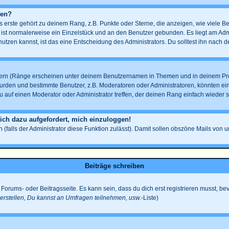
gen?
erste gehört zu deinem Rang, z.B. Punkte oder Sterne, die anzeigen, wie viele B
s ist normalerweise ein Einzelstück und an den Benutzer gebunden. Es liegt am Admi
tzen kannst, ist das eine Entscheidung des Administrators. Du solltest ihn nach 
ern (Ränge erscheinen unter deinem Benutzernamen in Themen und in deinem Profi
den und bestimmte Benutzer, z.B. Moderatoren oder Administratoren, könnten eine
 auf einen Moderator oder Administrator treffen, der deinen Rang einfach wieder s
 ich dazu aufgefordert, mich einzuloggen!
n (falls der Administrator diese Funktion zulässt). Damit sollen obszöne Mails v
Beiträge schreiben
Forums- oder Beitragsseite. Es kann sein, dass du dich erst registrieren musst, be
rstellen, Du kannst an Umfragen teilnehmen, usw.
-Liste)