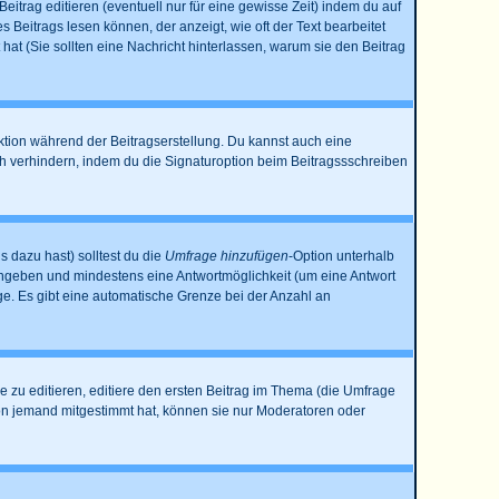
itrag editieren (eventuell nur für eine gewisse Zeit) indem du auf
s Beitrags lesen können, der anzeigt, wie oft der Text bearbeitet
 hat (Sie sollten eine Nachricht hinterlassen, warum sie den Beitrag
ktion während der Beitragserstellung. Du kannst auch eine
h verhindern, indem du die Signaturoption beim Beitragssschreiben
s dazu hast) solltest du die
Umfrage hinzufügen
-Option unterhalb
e angeben und mindestens eine Antwortmöglichkeit (um eine Antwort
age. Es gibt eine automatische Grenze bei der Anzahl an
zu editieren, editiere den ersten Beitrag im Thema (die Umfrage
on jemand mitgestimmt hat, können sie nur Moderatoren oder