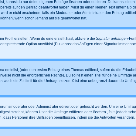
t, kannst du nur deine eigenen Beiträge löschen oder editieren. Du kannst einen Be
 bereits auf den Beitrag geantwortet haben, wirst du einen kleinen Text unterhalb de
ird er nicht erscheinen, falls ein Moderator oder Administrator den Beitrag editiert
n können, wenn schon jemand auf sie geantwortet hat.
Profil erstellen. Wenn du eine erstellt hast, aktiviere die
Signatur anhängen
-Fun
e entsprechende Option anwählst (Du kannst das Anfügen einer Signatur immer noc
 erstellst, (oder den ersten Beitrag eines Themas editierst, sofern du die Erlaubni
erweise nicht die erforderlichen Rechte). Du solltest einen Titel für deine Umfrag
st auch ein Zeitlimit für die Umfrage setzen, 0 ist eine unbegrenzt dauernde Umfr
rumsmoderator oder Administrator editiert oder gelöscht werden. Um eine Umfrage 
gestimmt hat, können User die Umfrage editieren oder löschen , falls jedoch sch
en, dass Personen ihre Umfragen beeinflussen, indem sie die Antworten verändern.