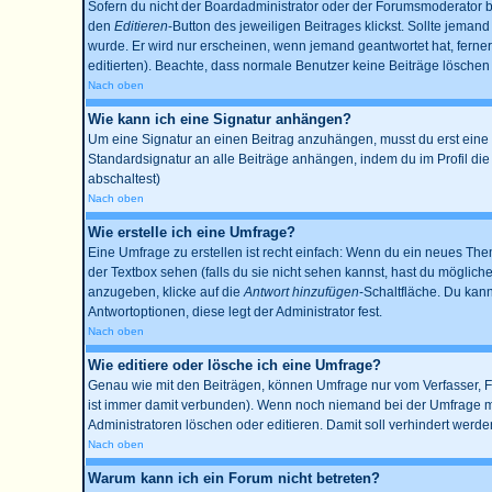
Sofern du nicht der Boardadministrator oder der Forumsmoderator bis
den
Editieren
-Button des jeweiligen Beitrages klickst. Sollte jemand
wurde. Er wird nur erscheinen, wenn jemand geantwortet hat, ferner w
editierten). Beachte, dass normale Benutzer keine Beiträge lösche
Nach oben
Wie kann ich eine Signatur anhängen?
Um eine Signatur an einen Beitrag anzuhängen, musst du erst eine im 
Standardsignatur an alle Beiträge anhängen, indem du im Profil di
abschaltest)
Nach oben
Wie erstelle ich eine Umfrage?
Eine Umfrage zu erstellen ist recht einfach: Wenn du ein neues Thema
der Textbox sehen (falls du sie nicht sehen kannst, hast du möglich
anzugeben, klicke auf die
Antwort hinzufügen
-Schaltfläche. Du kann
Antwortoptionen, diese legt der Administrator fest.
Nach oben
Wie editiere oder lösche ich eine Umfrage?
Genau wie mit den Beiträgen, können Umfrage nur vom Verfasser, Fo
ist immer damit verbunden). Wenn noch niemand bei der Umfrage mit
Administratoren löschen oder editieren. Damit soll verhindert werd
Nach oben
Warum kann ich ein Forum nicht betreten?