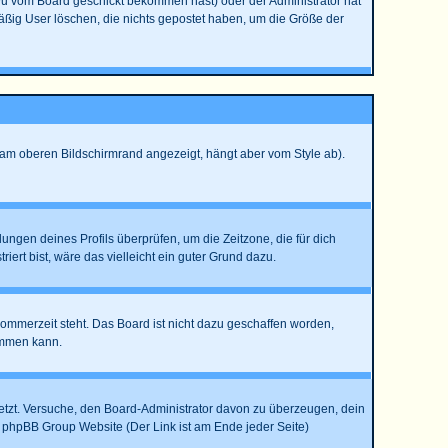
Du vom Board geschickt bekommen hast) oder der Administrator hat
lmäßig User löschen, die nichts gepostet haben, um die Größe der
 am oberen Bildschirmrand angezeigt, hängt aber vom Style ab).
llungen deines Profils überprüfen, um die Zeitzone, die für dich
riert bist, wäre das vielleicht ein guter Grund dazu.
Sommerzeit steht. Das Board ist nicht dazu geschaffen worden,
ommen kann.
rsetzt. Versuche, den Board-Administrator davon zu überzeugen, dein
der phpBB Group Website (Der Link ist am Ende jeder Seite)