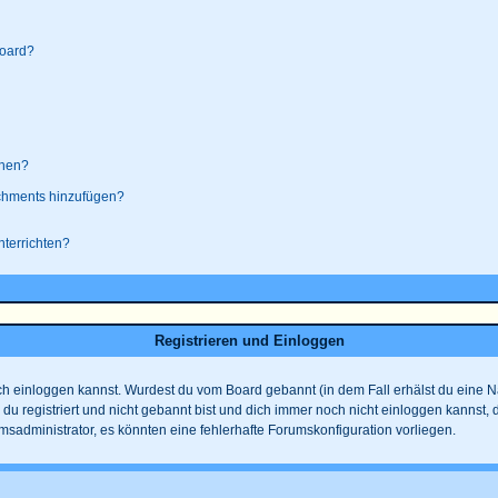
board?
ehen?
achments hinzufügen?
nterrichten?
Registrieren und Einloggen
 dich einloggen kannst. Wurdest du vom Board gebannt (in dem Fall erhälst du eine
 du registriert und nicht gebannt bist und dich immer noch nicht einloggen kanns
rumsadministrator, es könnten eine fehlerhafte Forumskonfiguration vorliegen.