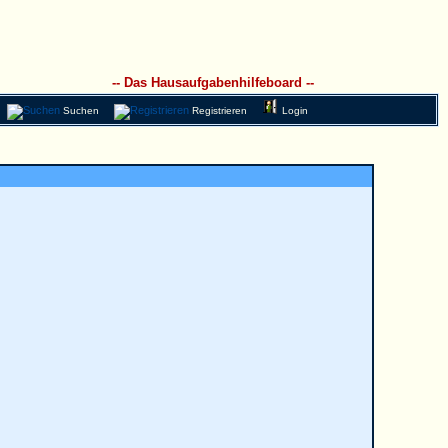
-- Das Hausaufgabenhilfeboard --
Suchen
Registrieren
Login