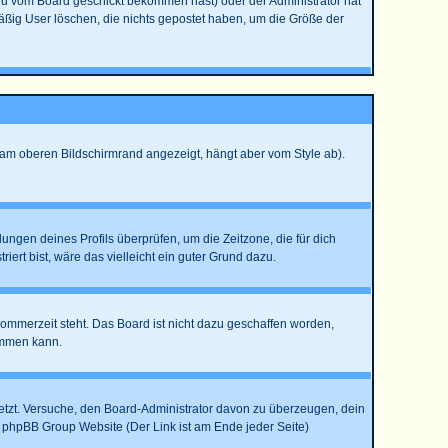
Du vom Board geschickt bekommen hast) oder der Administrator hat
lmäßig User löschen, die nichts gepostet haben, um die Größe der
 am oberen Bildschirmrand angezeigt, hängt aber vom Style ab).
llungen deines Profils überprüfen, um die Zeitzone, die für dich
riert bist, wäre das vielleicht ein guter Grund dazu.
Sommerzeit steht. Das Board ist nicht dazu geschaffen worden,
ommen kann.
rsetzt. Versuche, den Board-Administrator davon zu überzeugen, dein
der phpBB Group Website (Der Link ist am Ende jeder Seite)