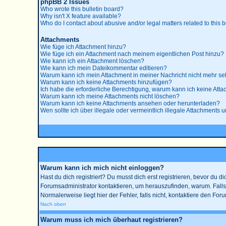
phpBB 2 Issues
Who wrote this bulletin board?
Why isn't X feature available?
Who do I contact about abusive and/or legal matters related to this 
Attachments
Wie füge ich Attachment hinzu?
Wie füge ich ein Attachment nach meinem eigentlichen Post hinzu?
Wie kann ich ein Attachment löschen?
Wie kann ich mein Dateikommentar editieren?
Warum kann ich mein Attachment in meiner Nachricht nicht mehr s
Warum kann ich keine Attachments hinzufügen?
Ich habe die erforderliche Berechtigung, warum kann ich keine Att
Warum kann ich meine Attachments nicht löschen?
Warum kann ich keine Attachments ansehen oder herunterladen?
Wen sollte ich über illegale oder vermeintlich illegale Attachments u
Warum kann ich mich nicht einloggen?
Hast du dich registriert? Du musst dich erst registrieren, bevor du
Forumsadministrator kontaktieren, um herauszufinden, warum. Falls
Normalerweise liegt hier der Fehler, falls nicht, kontaktiere den Fo
Nach oben
Warum muss ich mich überhaut registrieren?