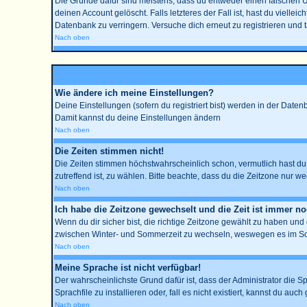
Die Gründe dafür sind meistens, dass du entweder einen falschen 
deinen Account gelöscht. Falls letzteres der Fall ist, hast du viell
Datenbank zu verringern. Versuche dich erneut zu registrieren und 
Nach oben
Wie ändere ich meine Einstellungen?
Deine Einstellungen (sofern du registriert bist) werden in der Date
Damit kannst du deine Einstellungen ändern
Nach oben
Die Zeiten stimmen nicht!
Die Zeiten stimmen höchstwahrscheinlich schon, vermutlich hast du ein
zutreffend ist, zu wählen. Bitte beachte, dass du die Zeitzone nur wec
Nach oben
Ich habe die Zeitzone gewechselt und die Zeit ist immer no
Wenn du dir sicher bist, die richtige Zeitzone gewählt zu haben un
zwischen Winter- und Sommerzeit zu wechseln, weswegen es im So
Nach oben
Meine Sprache ist nicht verfügbar!
Der wahrscheinlichste Grund dafür ist, dass der Administrator die S
Sprachfile zu installieren oder, fall es nicht existiert, kannst du 
Nach oben