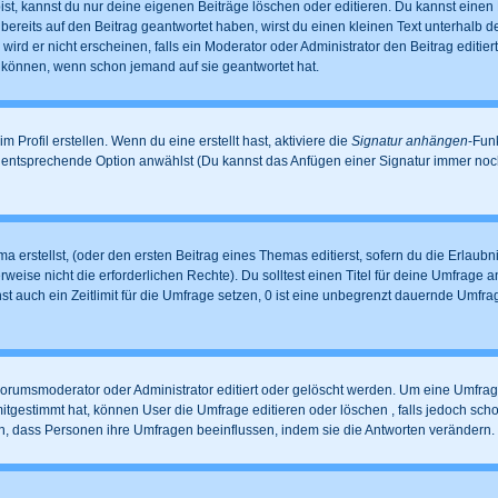
t, kannst du nur deine eigenen Beiträge löschen oder editieren. Du kannst einen Be
 bereits auf den Beitrag geantwortet haben, wirst du einen kleinen Text unterhalb de
ird er nicht erscheinen, falls ein Moderator oder Administrator den Beitrag editiert
n können, wenn schon jemand auf sie geantwortet hat.
Profil erstellen. Wenn du eine erstellt hast, aktiviere die
Signatur anhängen
-Fun
e entsprechende Option anwählst (Du kannst das Anfügen einer Signatur immer noc
 erstellst, (oder den ersten Beitrag eines Themas editierst, sofern du die Erlaubni
erweise nicht die erforderlichen Rechte). Du solltest einen Titel für deine Umfrag
st auch ein Zeitlimit für die Umfrage setzen, 0 ist eine unbegrenzt dauernde Umfr
rumsmoderator oder Administrator editiert oder gelöscht werden. Um eine Umfrage 
gestimmt hat, können User die Umfrage editieren oder löschen , falls jedoch sch
en, dass Personen ihre Umfragen beeinflussen, indem sie die Antworten verändern.