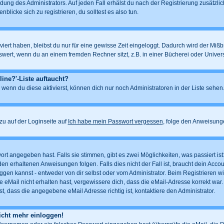
dung des Administrators. Auf jeden Fall erhälst du nach der Registrierung zusätzlic
blicke sich zu registrieren, du solltest es also tun.
iert haben, bleibst du nur für eine gewisse Zeit eingeloggt. Dadurch wird der Miß
ert, wenn du an einem fremden Rechner sitzt, z.B. in einer Bücherei oder Universit
ine?'-Liste auftaucht?
 wenn du diese aktivierst, können dich nur noch Administratoren in der Liste sehen.
u auf der Loginseite auf
Ich habe mein Passwort vergessen
, folge den Anweisung
rt angegeben hast. Falls sie stimmen, gibt es zwei Möglichkeiten, was passiert i
n erhaltenen Anweisungen folgen. Falls dies nicht der Fall ist, braucht dein Account
gen kannst - entweder von dir selbst oder vom Administrator. Beim Registrieren wird 
 eMail nicht erhalten hast, vergewissere dich, dass die eMail-Adresse korrekt war.
, dass die angegebene eMail Adresse richtig ist, kontaktiere den Administrator.
nicht mehr einloggen!