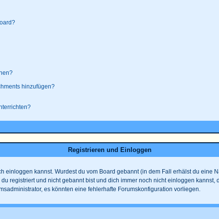
board?
ehen?
achments hinzufügen?
nterrichten?
Registrieren und Einloggen
 dich einloggen kannst. Wurdest du vom Board gebannt (in dem Fall erhälst du eine
 du registriert und nicht gebannt bist und dich immer noch nicht einloggen kanns
rumsadministrator, es könnten eine fehlerhafte Forumskonfiguration vorliegen.