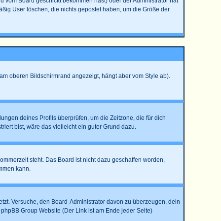
Du vom Board geschickt bekommen hast) oder der Administrator hat
lmäßig User löschen, die nichts gepostet haben, um die Größe der
 am oberen Bildschirmrand angezeigt, hängt aber vom Style ab).
llungen deines Profils überprüfen, um die Zeitzone, die für dich
riert bist, wäre das vielleicht ein guter Grund dazu.
Sommerzeit steht. Das Board ist nicht dazu geschaffen worden,
ommen kann.
rsetzt. Versuche, den Board-Administrator davon zu überzeugen, dein
der phpBB Group Website (Der Link ist am Ende jeder Seite)