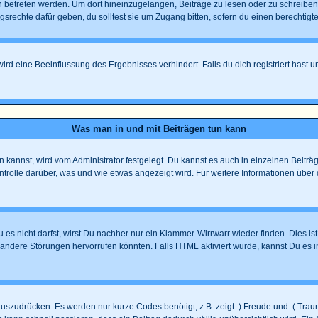
treten werden. Um dort hineinzugelangen, Beiträge zu lesen oder zu schreiben u
echte dafür geben, du solltest sie um Zugang bitten, sofern du einen berechtigte
d eine Beeinflussung des Ergebnisses verhindert. Falls du dich registriert hast u
Was man in und mit Beiträgen tun kann
annst, wird vom Administrator festgelegt. Du kannst es auch in einzelnen Beiträg
trolle darüber, was und wie etwas angezeigt wird. Für weitere Informationen über 
 es nicht darfst, wirst Du nachher nur ein Klammer-Wirrwarr wieder finden. Dies is
ndere Störungen hervorrufen könnten. Falls HTML aktiviert wurde, kannst Du es i
uszudrücken. Es werden nur kurze Codes benötigt, z.B. zeigt :) Freude und :( Trauri