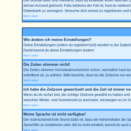
Die Gründe dafür sind meistens, dass du entweder einen falschen 
deinen Account gelöscht. Falls letzteres der Fall ist, hast du viell
Datenbank zu verringern. Versuche dich erneut zu registrieren und 
Nach oben
Wie ändere ich meine Einstellungen?
Deine Einstellungen (sofern du registriert bist) werden in der Date
Damit kannst du deine Einstellungen ändern
Nach oben
Die Zeiten stimmen nicht!
Die Zeiten stimmen höchstwahrscheinlich schon, vermutlich hast du ein
zutreffend ist, zu wählen. Bitte beachte, dass du die Zeitzone nur wec
Nach oben
Ich habe die Zeitzone gewechselt und die Zeit ist immer no
Wenn du dir sicher bist, die richtige Zeitzone gewählt zu haben un
zwischen Winter- und Sommerzeit zu wechseln, weswegen es im So
Nach oben
Meine Sprache ist nicht verfügbar!
Der wahrscheinlichste Grund dafür ist, dass der Administrator die S
Sprachfile zu installieren oder, fall es nicht existiert, kannst du 
Nach oben