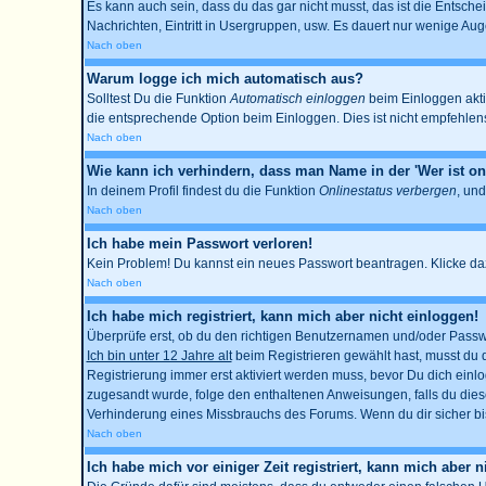
Es kann auch sein, dass du das gar nicht musst, das ist die Entschei
Nachrichten, Eintritt in Usergruppen, usw. Es dauert nur wenige Augen
Nach oben
Warum logge ich mich automatisch aus?
Solltest Du die Funktion
Automatisch einloggen
beim Einloggen aktiv
die entsprechende Option beim Einloggen. Dies ist nicht empfehlensw
Nach oben
Wie kann ich verhindern, dass man Name in der 'Wer ist onl
In deinem Profil findest du die Funktion
Onlinestatus verbergen
, und
Nach oben
Ich habe mein Passwort verloren!
Kein Problem! Du kannst ein neues Passwort beantragen. Klicke daz
Nach oben
Ich habe mich registriert, kann mich aber nicht einloggen!
Überprüfe erst, ob du den richtigen Benutzernamen und/oder Passwo
Ich bin unter 12 Jahre alt
beim Registrieren gewählt hast, musst du de
Registrierung immer erst aktiviert werden muss, bevor Du dich einlog
zugesandt wurde, folge den enthaltenen Anweisungen, falls du diese
Verhinderung eines Missbrauchs des Forums. Wenn du dir sicher bist
Nach oben
Ich habe mich vor einiger Zeit registriert, kann mich aber 