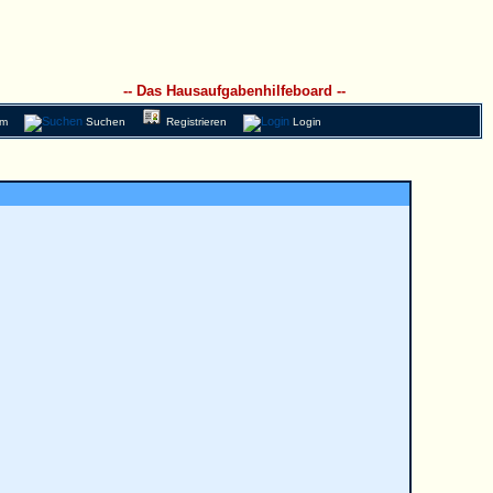
-- Das Hausaufgabenhilfeboard --
am
Suchen
Registrieren
Login