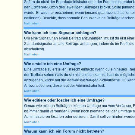
Sofern du nicht der Boardadministrator oder der Forumsmoderator bis
den
Editieren
-Button des jeweiligen Beitrages klickst. Sollte jemand
wurde. Er wird nur erscheinen, wenn jemand geantwortet hat, ferner w
editierten). Beachte, dass normale Benutzer keine Beiträge lösche
Nach oben
Wie kann ich eine Signatur anhängen?
Um eine Signatur an einen Beitrag anzuhängen, musst du erst eine im 
Standardsignatur an alle Beiträge anhängen, indem du im Profil di
abschaltest)
Nach oben
Wie erstelle ich eine Umfrage?
Eine Umfrage zu erstellen ist recht einfach: Wenn du ein neues Thema
der Textbox sehen (falls du sie nicht sehen kannst, hast du möglich
anzugeben, klicke auf die
Antwort hinzufügen
-Schaltfläche. Du kann
Antwortoptionen, diese legt der Administrator fest.
Nach oben
Wie editiere oder lösche ich eine Umfrage?
Genau wie mit den Beiträgen, können Umfrage nur vom Verfasser, Fo
ist immer damit verbunden). Wenn noch niemand bei der Umfrage mit
Administratoren löschen oder editieren. Damit soll verhindert werd
Nach oben
Warum kann ich ein Forum nicht betreten?