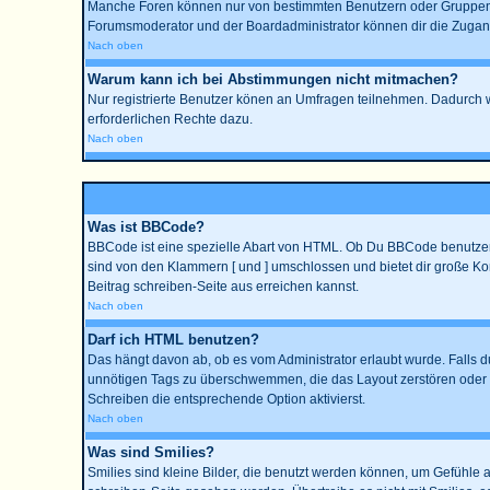
Manche Foren können nur von bestimmten Benutzern oder Gruppen be
Forumsmoderator und der Boardadministrator können dir die Zugangsr
Nach oben
Warum kann ich bei Abstimmungen nicht mitmachen?
Nur registrierte Benutzer könen an Umfragen teilnehmen. Dadurch wir
erforderlichen Rechte dazu.
Nach oben
Was ist BBCode?
BBCode ist eine spezielle Abart von HTML. Ob Du BBCode benutzen k
sind von den Klammern [ und ] umschlossen und bietet dir große Kon
Beitrag schreiben-Seite aus erreichen kannst.
Nach oben
Darf ich HTML benutzen?
Das hängt davon ab, ob es vom Administrator erlaubt wurde. Falls du
unnötigen Tags zu überschwemmen, die das Layout zerstören oder a
Schreiben die entsprechende Option aktivierst.
Nach oben
Was sind Smilies?
Smilies sind kleine Bilder, die benutzt werden können, um Gefühle a