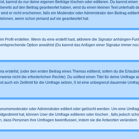
t, kannst du nur deine eigenen Beiträge löschen oder editieren. Du kannst einen Be
 bereits auf den Beitrag geantwortet haben, wirst du einen kleinen Text unterhalb de
ird er nicht erscheinen, falls ein Moderator oder Administrator den Beitrag editiert
n können, wenn schon jemand auf sie geantwortet hat.
Profil erstellen. Wenn du eine erstellt hast, aktiviere die
Signatur anhängen
-Fun
e entsprechende Option anwählst (Du kannst das Anfügen einer Signatur immer noc
 erstellst, (oder den ersten Beitrag eines Themas editierst, sofern du die Erlaubni
erweise nicht die erforderlichen Rechte). Du solltest einen Titel für deine Umfrag
st auch ein Zeitlimit für die Umfrage setzen, 0 ist eine unbegrenzt dauernde Umfr
rumsmoderator oder Administrator editiert oder gelöscht werden. Um eine Umfrage 
gestimmt hat, können User die Umfrage editieren oder löschen , falls jedoch sch
en, dass Personen ihre Umfragen beeinflussen, indem sie die Antworten verändern.