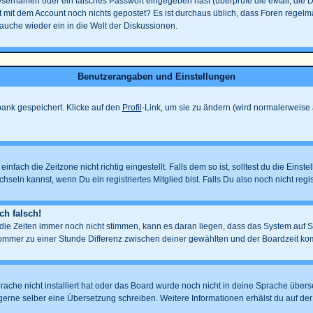
Usernamen oder ein falsches Passwort eingegeben hast (überprüfe die eMail, die 
eicht mit dem Account noch nichts gepostet? Es ist durchaus üblich, dass Foren rege
tauche wieder ein in die Welt der Diskussionen.
Benutzerangaben und Einstellungen
nbank gespeichert. Klicke auf den
Profil
-Link, um sie zu ändern (wird normalerweise
fach die Zeitzone nicht richtig eingestellt. Falls dem so ist, solltest du die Einste
hseln kannst, wenn Du ein registriertes Mitglied bist. Falls Du also noch nicht regist
ch falsch!
d die Zeiten immer noch nicht stimmen, kann es daran liegen, dass das System auf 
mmer zu einer Stunde Differenz zwischen deiner gewählten und der Boardzeit k
prache nicht installiert hat oder das Board wurde noch nicht in deine Sprache übe
auch gerne selber eine Übersetzung schreiben. Weitere Informationen erhälst du auf 