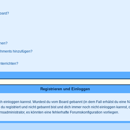
board?
ehen?
achments hinzufügen?
nterrichten?
Registrieren und Einloggen
 dich einloggen kannst. Wurdest du vom Board gebannt (in dem Fall erhälst du eine
 du registriert und nicht gebannt bist und dich immer noch nicht einloggen kanns
rumsadministrator, es könnten eine fehlerhafte Forumskonfiguration vorliegen.