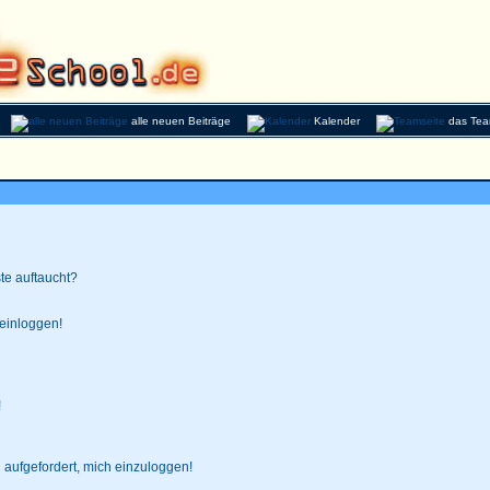
alle neuen Beiträge
Kalender
das Te
te auftaucht?
 einloggen!
!
 aufgefordert, mich einzuloggen!