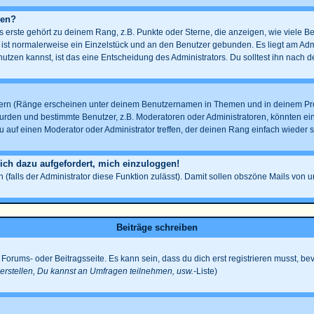
gen?
erste gehört zu deinem Rang, z.B. Punkte oder Sterne, die anzeigen, wie viele B
s ist normalerweise ein Einzelstück und an den Benutzer gebunden. Es liegt am Admi
tzen kannst, ist das eine Entscheidung des Administrators. Du solltest ihn nach 
ern (Ränge erscheinen unter deinem Benutzernamen in Themen und in deinem Profi
den und bestimmte Benutzer, z.B. Moderatoren oder Administratoren, könnten eine
 auf einen Moderator oder Administrator treffen, der deinen Rang einfach wieder s
 ich dazu aufgefordert, mich einzuloggen!
n (falls der Administrator diese Funktion zulässt). Damit sollen obszöne Mails v
Beiträge schreiben
Forums- oder Beitragsseite. Es kann sein, dass du dich erst registrieren musst, be
rstellen, Du kannst an Umfragen teilnehmen, usw.
-Liste)