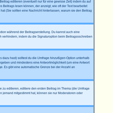
itrag editieren (eventuell nur für eine gewisse Zeit) indem du auf
s Beitrags lesen können, der anzeigt, wie oft der Text bearbeitet
 hat (Sie sollten eine Nachricht hinterlassen, warum sie den Beitrag
ktion während der Beitragserstellung. Du kannst auch eine
h verhindern, indem du die Signaturoption beim Beitragssschreiben
s dazu hast) solltest du die
Umfrage hinzufügen
-Option unterhalb
e angeben und mindestens eine Antwortmöglichkeit (um eine Antwort
age. Es gibt eine automatische Grenze bei der Anzahl an
zu editieren, editiere den ersten Beitrag im Thema (die Umfrage
on jemand mitgestimmt hat, können sie nur Moderatoren oder