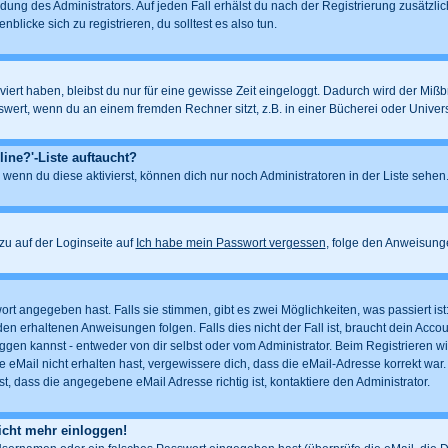
dung des Administrators. Auf jeden Fall erhälst du nach der Registrierung zusätzlic
blicke sich zu registrieren, du solltest es also tun.
iert haben, bleibst du nur für eine gewisse Zeit eingeloggt. Dadurch wird der Miß
ert, wenn du an einem fremden Rechner sitzt, z.B. in einer Bücherei oder Universit
ine?'-Liste auftaucht?
 wenn du diese aktivierst, können dich nur noch Administratoren in der Liste sehen.
u auf der Loginseite auf
Ich habe mein Passwort vergessen
, folge den Anweisung
rt angegeben hast. Falls sie stimmen, gibt es zwei Möglichkeiten, was passiert i
n erhaltenen Anweisungen folgen. Falls dies nicht der Fall ist, braucht dein Account
gen kannst - entweder von dir selbst oder vom Administrator. Beim Registrieren wird 
 eMail nicht erhalten hast, vergewissere dich, dass die eMail-Adresse korrekt war.
, dass die angegebene eMail Adresse richtig ist, kontaktiere den Administrator.
nicht mehr einloggen!